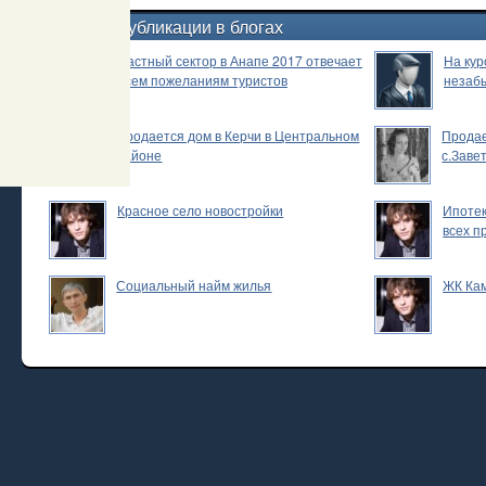
Новые публикации в блогах
Частный сектор в Анапе 2017 отвечает
На кур
всем пожеланиям туристов
незаб
Продается дом в Керчи в Центральном
Продае
районе
с.Заве
Красное село новостройки
Ипотек
всех п
Социальный найм жилья
ЖК Ка