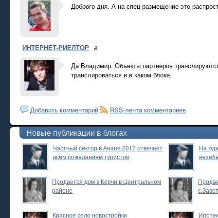
Доброго дня. А на спец размещение это распрос
ИНТЕРНЕТ-РИЕЛТОР
#
Да Владимир. Объекты партнёров транслируютс
транслироваться и в каком блоке.
Добавить комментарий
RSS-лента комментариев
Новые публикации в блогах
Частный сектор в Анапе 2017 отвечает
На кур
всем пожеланиям туристов
незаб
Продается дом в Керчи в Центральном
Продае
районе
с.Заве
Красное село новостройки
Ипотек