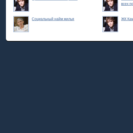
всех п
Социальный найм жилья
ЖК Ка