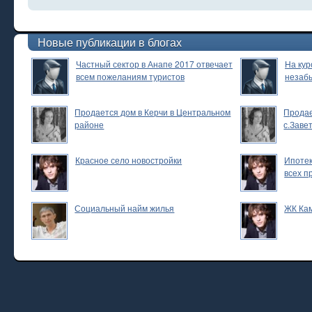
Новые публикации в блогах
Частный сектор в Анапе 2017 отвечает
На кур
всем пожеланиям туристов
незаб
Продается дом в Керчи в Центральном
Продае
районе
с.Заве
Красное село новостройки
Ипотек
всех п
Социальный найм жилья
ЖК Ка