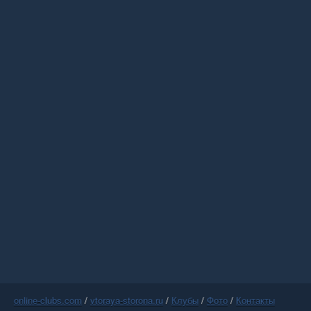
online-clubs.com
/
vtoraya-storona.ru
/
Клубы
/
Фото
/
Контакты