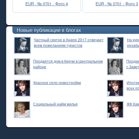
EUR - № 0701 - Фото 4
EUR - № 0701 - Фото 3
Новые публикации в блогах
Частный сектор в Анапе 2017 отвечает
На кур
всем пожеланиям туристов
незаб
Продается дом в Керчи в Центральном
Продае
районе
с.Заве
Красное село новостройки
Ипотек
всех п
Социальный найм жилья
ЖК Ка