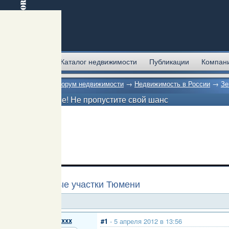
Главная
Каталог недвижимости
Публикации
Компан
Главная
→
Форум недвижимости
→
Недвижимость в России
→
Зе
Внимание! Не пропустите свой шанс
Земельные участки Тюмени
bashxxx
#1
- 5 апреля 2012 в 13:56