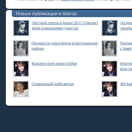
Новые публикации в блогах
Частный сектор в Анапе 2017 отвечает
На кур
всем пожеланиям туристов
незаб
Продается дом в Керчи в Центральном
Продае
районе
с.Заве
Красное село новостройки
Ипотек
всех п
Социальный найм жилья
ЖК Ка